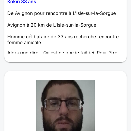
Kokiri 33 ans
De Avignon pour rencontre à L'Isle-sur-la-Sorgue
Avignon à 20 km de L'Isle-sur-la-Sorgue
Homme célibataire de 33 ans recherche rencontre
femme amicale
Alors que dire... Qu'est ce que je fait ici. Pour être
franc, j'ai vu de la lumière et ça sentais le pâté,je
suis donc rentré. De nature assez timide, je me
reserve le droit d'extravertir ma personnalité une
fois un feeling accetable, avec un consentement
mutuelle bien entendu. Je pourrais dire que je suis
quelqu'un de fidèle par mes actes, le bla bla on
connaît 😉. Par contre, touche a mes frites et c'est
la guerre, faut pas déconné 🍟. J'adore les jeux
vidéo depuis tous gosse, les sciences sont ma
religion, et je suis un expert dans la préparation du
steak haché. Plutôt empathique, je verrai la douleur
dans ton regard, tes mots, tes gestes, ce qui me
poussera à te demander comment tu te sens et ce