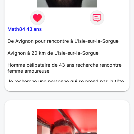
que je peux faire pour te soulager. J'accepte un
refus et une mise à distance même si cela va me
prendre aux tripes. Si avec tous ça, l'envie de
papoter te prend, c'est avec grand plaisir que
j'entamerai un bout de fromage avec toi🧀.
Math84 43 ans
De Avignon pour rencontre à L'Isle-sur-la-Sorgue
Avignon à 20 km de L'Isle-sur-la-Sorgue
Homme célibataire de 43 ans recherche rencontre
femme amoureuse
Je recherche une personne qui se prend pas la tête
et qui c'est se qu'elle veut.