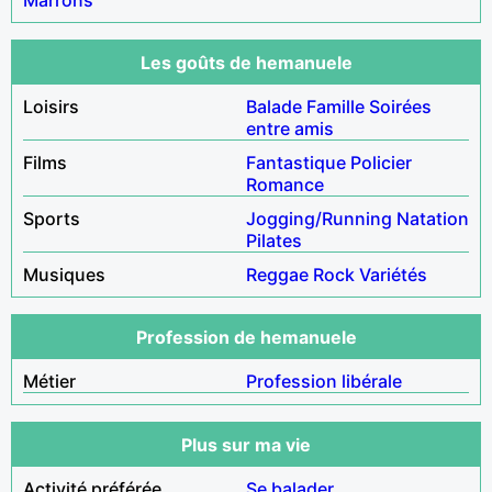
Les goûts de hemanuele
Loisirs
Balade
Famille
Soirées
entre amis
Films
Fantastique
Policier
Romance
Sports
Jogging/Running
Natation
Pilates
Musiques
Reggae
Rock
Variétés
Profession de hemanuele
Métier
Profession libérale
Plus sur ma vie
Activité préférée
Se balader