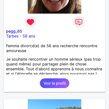
pegg_65
Tarbes
-
56 ans
Femme divorcé(e) de 56 ans recherche rencontre
amoureuse
Je souhaite rencontrer un homme sérieux (pas trop
quand même) pour partager plein de chose
ensemble. Tout d'abord apprenons à nous connaitre
et si l'étincelle se déclenche, alors pourquoi pas !
Voir le profil