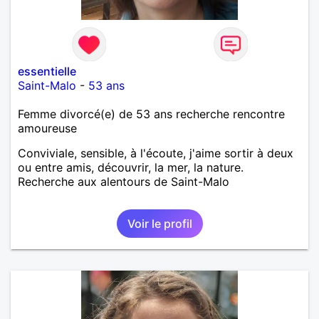
essentielle
Saint-Malo
-
53 ans
Femme divorcé(e) de 53 ans recherche rencontre
amoureuse
Conviviale, sensible, à l'écoute, j'aime sortir à deux
ou entre amis, découvrir, la mer, la nature.
Recherche aux alentours de Saint-Malo
Voir le profil