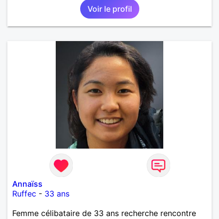
Voir le profil
Annaïss
Ruffec
-
33 ans
Femme célibataire de 33 ans recherche rencontre