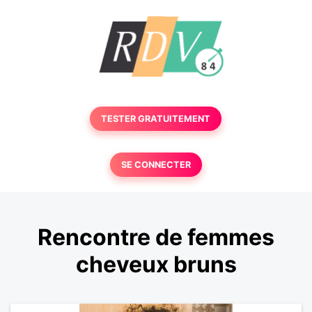
TESTER GRATUITEMENT
SE CONNECTER
Rencontre de femmes
cheveux bruns