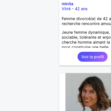
minita
Vitré
-
42 ans
Femme divorcé(e) de 42 
recherche rencontre amo
Jeune femme dynamique,
sociable, tolérante et enj
cherche homme aimant la 
pour construire une belle
relation à deux.
Voir le profil