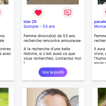
lola-29
pacali
Quimper
-
53 ans
Monta
ans
Femme divorcé(e) de 53 ans
Femme 
ale
recherche rencontre amoureuse
recher
ontres
A la recherche d'une belle
Il aur
és avec
histoire, si c'est aussi ce que
vivre,
vous recherchez, contactez moi
l'humo
!
envie 
histoir
Voir le profil