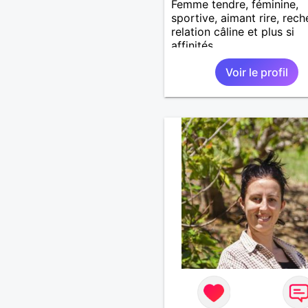
Femme tendre, féminine,
sportive, aimant rire, rec
relation câline et plus si
affinités.
Voir le profil