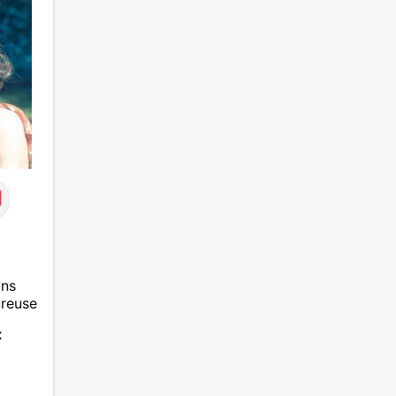
ans
ureuse
x