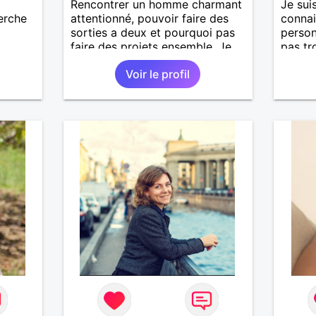
Rencontrer un homme charmant
Je sui
herche
attentionné, pouvoir faire des
connai
sorties a deux et pourquoi pas
perso
faire des projets ensemble. Je
pas tr
fait un peu de fitness, balade,
un bou
Voir le profil
shoping et autre.