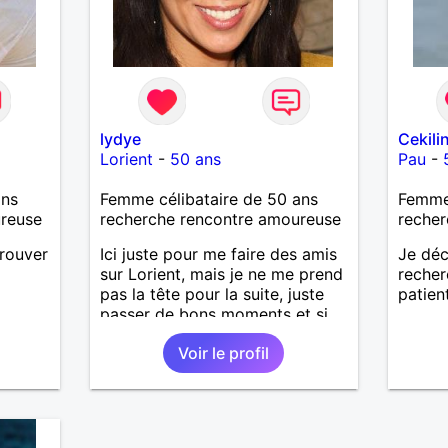
lydye
Cekili
Lorient
-
50 ans
Pau
-
ans
Femme célibataire de 50 ans
Femme
ureuse
recherche rencontre amoureuse
recher
trouver
Ici juste pour me faire des amis
Je déc
sur Lorient, mais je ne me prend
recher
pas la tête pour la suite, juste
patien
passer de bons moments et si
affinité il y a, je reste ouverte à
Voir le profil
tout puisque je suis célibataire
et disponible.