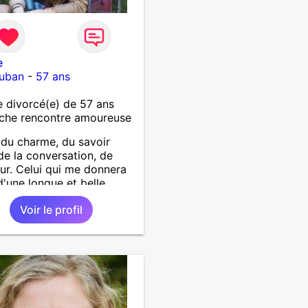
e
uban
-
57 ans
divorcé(e) de 57 ans
che rencontre amoureuse
a du charme, du savoir
 de la conversation, de
ur. Celui qui me donnera
d'une longue et belle
e.
Voir le profil