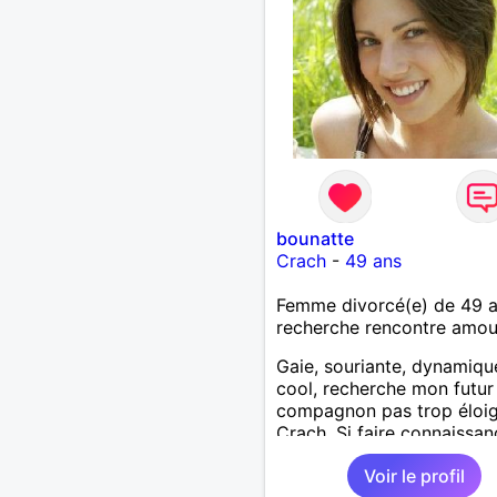
bounatte
Crach
-
49 ans
Femme divorcé(e) de 49 
recherche rencontre amo
Gaie, souriante, dynamiqu
cool, recherche mon futur
compagnon pas trop éloi
Crach. Si faire connaissan
dans la bonne humeur te 
Voir le profil
et que les pouvoir de la