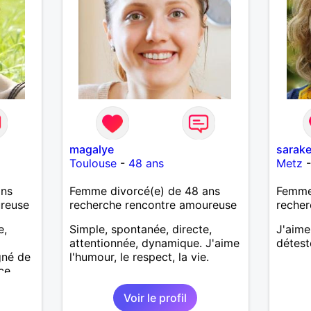
magalye
sarake
Toulouse
-
48 ans
Metz
ans
Femme divorcé(e) de 48 ans
Femme
ureuse
recherche rencontre amoureuse
recher
e,
Simple, spontanée, directe,
J'aime
attentionnée, dynamique. J'aime
détest
gné de
l'humour, le respect, la vie.
ce
tente
Voir le profil