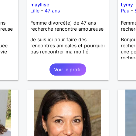
mayllise
Lymy
Lille
-
47 ans
Pau
-
ans
Femme divorcé(e) de 47 ans
Femme
ureuse
recherche rencontre amoureuse
recher
Je suis ici pour faire des
Bonjou
ouée
rencontres amicales et pourquoi
recher
vie
pas rencontrer ma moitié.
une pe
recher
Car je
Voir le profil
nouvel
l’enten
l’harm
respect