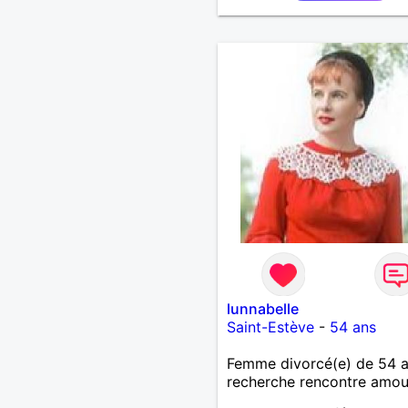
séduction opère, une renc
galante s'imposera !
lunnabelle
Saint-Estève
-
54 ans
Femme divorcé(e) de 54 
recherche rencontre amo