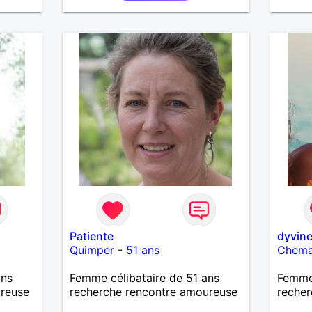
ontre
Patiente
dyvin
Quimper
-
51 ans
Chem
ans
Femme célibataire de 51 ans
Femme
ureuse
recherche rencontre amoureuse
recher