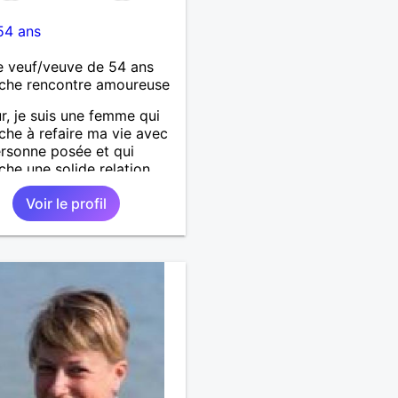
54 ans
 veuf/veuve de 54 ans
che rencontre amoureuse
r, je suis une femme qui
che à refaire ma vie avec
rsonne posée et qui
che une solide relation.
 suis disponible pour une
Voir le profil
le vie de couple dans
te, la tendresse, l’amour,
onie la complicité. Le
 et enfin la fidélité.