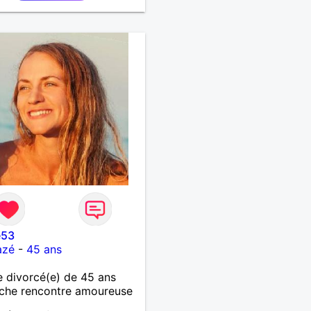
e53
azé
-
45 ans
 divorcé(e) de 45 ans
che rencontre amoureuse