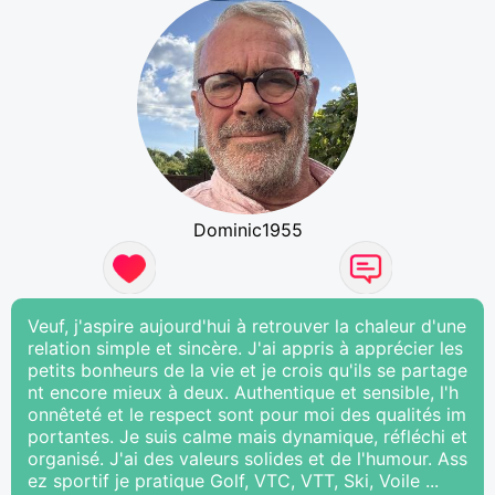
Dominic1955
Veuf, j'aspire aujourd'hui à retrouver la chaleur d'une
relation simple et sincère. J'ai appris à apprécier les
petits bonheurs de la vie et je crois qu'ils se partage
nt encore mieux à deux. Authentique et sensible, l'h
onnêteté et le respect sont pour moi des qualités im
portantes. Je suis calme mais dynamique, réfléchi et
organisé. J'ai des valeurs solides et de l'humour. Ass
ez sportif je pratique Golf, VTC, VTT, Ski, Voile ...