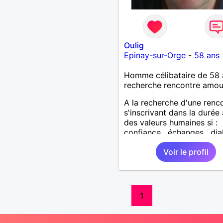
Oulig
Epinay-sur-Orge
-
58 ans
Homme célibataire de 58 
recherche rencontre amo
A la recherche d'une renc
s'inscrivant dans la durée
des valeurs humaines si :
confiance , échanges , di
, fidélité , partage .... vous
Voir le profil
interpelle
1