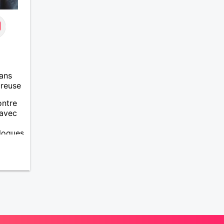
ans
ureuse
ontre
 avec
alogues