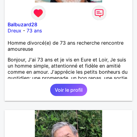
Balbuzard28
Dreux
-
73 ans
Homme divorcé(e) de 73 ans recherche rencontre
amoureuse
Bonjour, J'ai 73 ans et je vis en Eure et Loir, Je suis
un homme simple, attentionné et fidèle en amitié
comme en amour. J'apprécie les petits bonheurs du
quotidien; une promenade, un bon repas, une sortie,
une discision agréable ou un moment de détente à
Voir le profil
deux. Je souhaite rencontrer une femme douce,
honnête et bienveillante, avec qui partager des
moments de complicité, de rire et de confiance. Je
crois qu'une belle relation commence souvent par
une belle amitié et qu'il n'est jamais trop tard pour
écrire une nouvelle histoire. Si vous aimez les
échanges sincères, les valeurs de respect et de
simplicité, nous pourrions faire connaissance autour