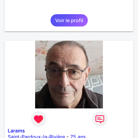
Voir le profil
Larams
Saint-Pardoux-la-Rivière
-
75 ans