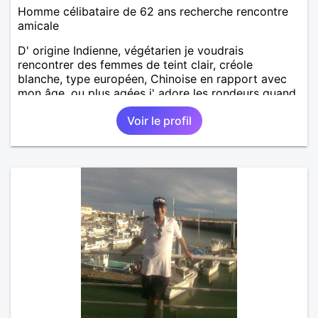
Homme célibataire de 62 ans recherche rencontre
amicale
D' origine Indienne, végétarien je voudrais
rencontrer des femmes de teint clair, créole
blanche, type européen, Chinoise en rapport avec
mon âge, ou plus agées j' adore les rondeurs quand
elles sont mises en valeur,pour aventure suivie, se
Voir le profil
voir chez moi, se voir régulièrement si on le désire
tous les deux, une relation simple, sans engagement
le temps qu' on le souhaite