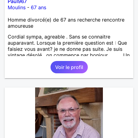
Paul967
Moulins
-
67 ans
Homme divorcé(e) de 67 ans recherche rencontre
amoureuse
Cordial sympa, agreable . Sans se connaitre
auparavant. Lorsque la première question est : Que
faisiez vous avant? je ne donne pas suite. Je suis
vintage désolé , on commence par bonjour .......... Un
minimum ...... Je ne suis pas docteur , banquier,
Voir le profil
psycholoque , philantrope, mécène.