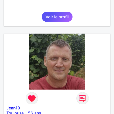
Voir le profil
Jean19
Toulouse
-
56 ans