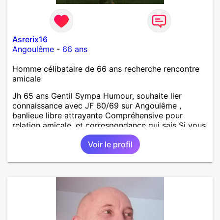
Asrerix16
Angoulême
-
66 ans
Homme célibataire de 66 ans recherche rencontre
amicale
Jh 65 ans Gentil Sympa Humour, souhaite lier
connaissance avec JF 60/69 sur Angoulême ,
banlieue libre attrayante Compréhensive pour
relation amicale ,et correspondance qui sais Si vous
souhaitez me contacter n hésitez pas et je me ferai
Voir le profil
un plaisir de Vous répondre Tout amicalement