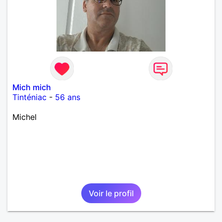
Mich mich
Tinténiac
-
56 ans
Michel
Voir le profil