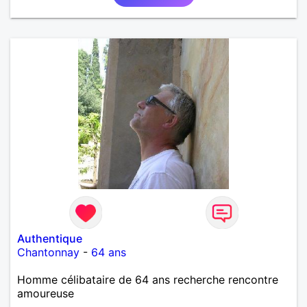
Authentique
Chantonnay
-
64 ans
Homme célibataire de 64 ans recherche rencontre
amoureuse