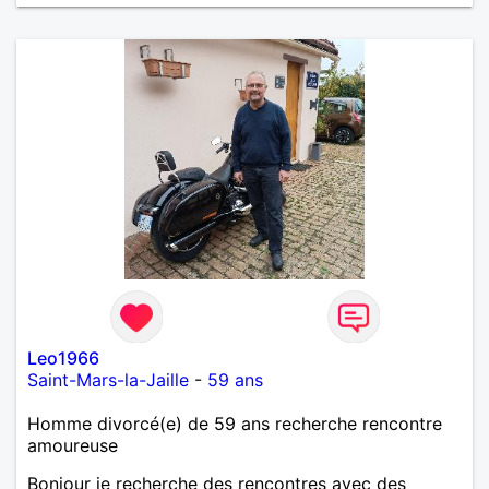
Leo1966
Saint-Mars-la-Jaille
-
59 ans
Homme divorcé(e) de 59 ans recherche rencontre
amoureuse
Bonjour je recherche des rencontres avec des