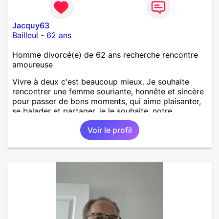
d’apprendre à me connaître davantage. J’en serai
ravi….A très bientôt je l’espère.
Jacquy63
Bailleul
-
62 ans
Homme divorcé(e) de 62 ans recherche rencontre
amoureuse
Vivre à deux c'est beaucoup mieux. Je souhaite
rencontrer une femme souriante, honnête et sincère
pour passer de bons moments, qui aime plaisanter,
se balader et partager, je le souhaite, notre
complicité. J'aime beaucoup les chantiers de
Voir le profil
randonnée pour se défouler, se relaxer, se détendre
et finalement prendre du bon temps. C'est difficile
de tout dire en quelques lignes. En revanche, vous
pouvez me contacter pour avoir plus
d'informations. A bientôt