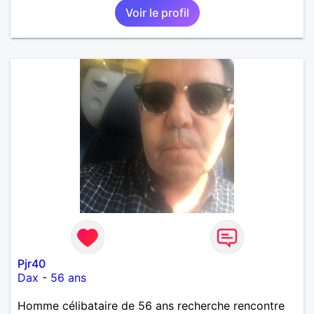
Voir le profil
Pjr40
Dax
-
56 ans
Homme célibataire de 56 ans recherche rencontre