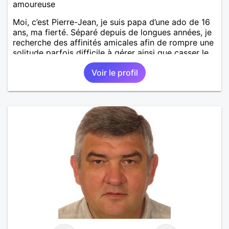
amoureuse
Moi, c’est Pierre-Jean, je suis papa d’une ado de 16
ans, ma fierté. Séparé depuis de longues années, je
recherche des affinités amicales afin de rompre une
solitude parfois difficile à gérer ainsi que casser le
vague à l’âme. L’amitié reste extrêmement
Voir le profil
importante à mes yeux mais peut se décliner en des
sentiments plus puissants. « Le temps fera son
œuvre » disait Arthur Schopenhauer, philosophe
allemand que j’adore. J’aime discuter sans pour
autant être trop locace. Je suis bourré de qualités
avec très peu de défauts. Je suis altruiste,
bienveillant, empathique, attentionné, honnête,
respectueux, doux de caractère et compréhensif : je
laisse « glisser » beaucoup de choses. Mais ne vous
m’éprenez pas Mesdames, si une personne que
j’aime me trahit une fois, il n’y aura pas de seconde
chance et je l’effacerai à « vitam eternam ».
Néanmoins, je suis un tout petit peu maniaque ainsi
qu’impatient. J’essaye de faire des efforts. Rien de
bien dramatique ! Du moins je le pense……Je suis un
homme facile à vivre. À vous si vous le souhaitez,